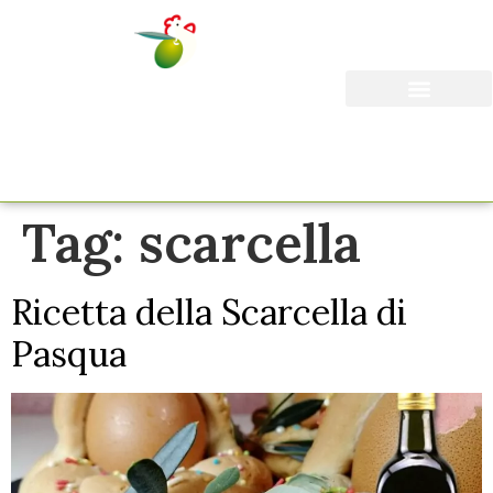
Il Frantoio Marrone
I Nostri Prodotti
Tag:
scarcella
Ricetta della Scarcella di
Pasqua