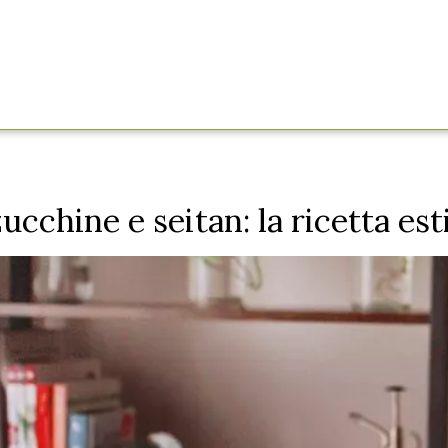
Il Frantoio Marrone
I Nostri Prodotti
News
ucchine e seitan: la ricetta es