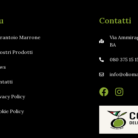
u
Contatti
 Frantoio Marrone
Via Ammirag
BA
ostri Prodotti
080 375 15 1
ws
info@olioma
ntatti
vacy Policy
kie Policy