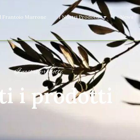
Il Frantoio Marrone
I Nostri Prodotti
News
I nostri prodotti
ti i prodotti