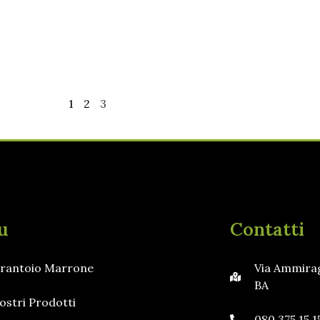
1
2
3
u
Contatti
 Frantoio Marrone
Via Ammirag
BA
ostri Prodotti
080 375 15 1