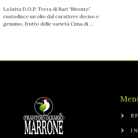
La latta D.O.P. Terra di Bari “Bitonto”
custodisce un olio dal carattere deciso e
genuino, frutto delle varietà Cima di …
Men
Il
I N